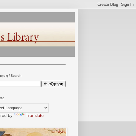
τηση / Search
ate
red by
Translate