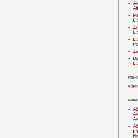
Αγ
At
Με
Li
Ζα
Li
Li
fr
Σι
Βι
Li
ΕΠΙΚΟ
Athos
ΑΛΦΑ
Αβ
Αγ
Αγ
Αβ
μη
Νε