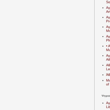
So
Αγ
Ar
Αγ
Pr
Αγ
Mo
Αγ
Ph
• 
Ma
Αγ
At
Αθ
Le
Άθ
Μα
of
Ψηφιακ
Αγ
Li