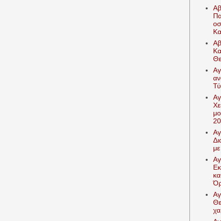
Αβ
Πα
οσ
Κα
Αβ
Κα
Θε
Αγ
αν
Τύ
Αγ
Χε
μο
20
Αγ
Δι
με
Αγ
Εκ
κα
Όρ
Αγ
Θε
χα