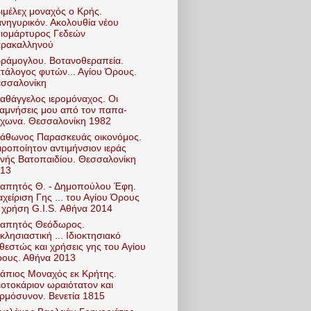
ιμέλεχ μοναχός ο Κρής.
νηγυρικόν. Ακολουθία νέου
ιομάρτυρος Γεδεών
ρακαλληνού
ράμογλου. Βοτανοθεραπεία.
τάλογος φυτών... Αγίου Όρους.
σσαλονίκη
αθάγγελος ιερομόναχος. Οι
αμνήσεις μου από τον παπα-
χωνα. Θεσσαλονίκη 1982
άθωνος Παρασκευάς οικονόμος.
ιροποίητον αντιμήνσιον ιεράς
νής Βατοπαιδίου. Θεσσαλονίκη
13
απητός Θ. - Δημοπούλου Έφη.
αχείριση Γης ... του Αγίου Όρους
 χρήση G.I.S. Αθήνα 2014
απητός Θεόδωρος.
κλησιαστική ... Ιδιοκτησιακό
θεστώς και χρήσεις γης του Αγίου
ους. Αθήνα 2013
άπιος Μοναχός εκ Κρήτης.
οτοκάριον ωραιότατον και
ρμόσυνον. Βενετία 1815