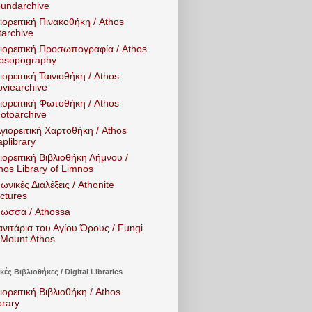
undarchive
ιορειτική Πινακοθήκη / Athos
tarchive
ιορειτική Προσωπογραφία / Athos
osopography
ιορειτική Ταινιοθήκη / Athos
viearchive
ιορειτική Φωτοθήκη / Athos
otoarchive
Αγιορειτική Χαρτοθήκη / Athos
plibrary
ιορειτική Βιβλιοθήκη Λήμνου /
hos Library of Limnos
ωνικές Διαλέξεις / Athonite
ctures
ωσσα / Athossa
νιτάρια του Αγίου Όρους / Fungi
 Mount Athos
ές Βιβλιοθήκες / Digital Libraries
ιορειτική Βιβλιοθήκη / Athos
brary