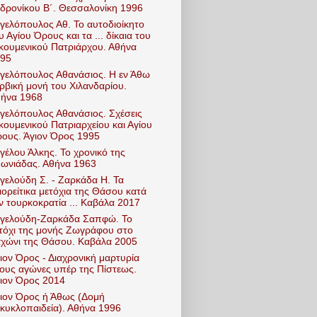
δρονίκου Β´. Θεσσαλονίκη 1996
γελόπουλος Αθ. Το αυτοδιοίκητο
υ Αγίου Όρους και τα ... δίκαια του
κουμενικού Πατριάρχου. Αθήνα
95
γελόπουλος Αθανάσιος. Η εν Άθω
ρβική μονή του Χιλανδαρίου.
ήνα 1968
γελόπουλος Αθανάσιος. Σχέσεις
κουμενικού Πατριαρχείου και Αγίου
ους. Άγιον Όρος 1995
γέλου Άλκης. Το χρονικό της
ωνιάδας. Αθήνα 1963
γελούδη Σ. - Ζαρκάδα Η. Τα
ιορείτικα μετόχια της Θάσου κατά
ν τουρκοκρατία ... Καβάλα 2017
γελούδη-Ζαρκάδα Σαπφώ. Το
τόχι της μονής Ζωγράφου στο
χώνι της Θάσου. Καβάλα 2005
ιον Όρος - Διαχρονική μαρτυρία
ους αγώνες υπέρ της Πίστεως.
ιον Όρος 2014
ιον Όρος ή Άθως (Δομή
κυκλοπαιδεία). Αθήνα 1996