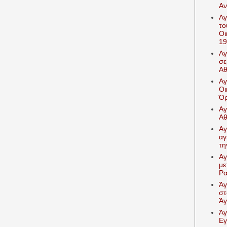
Αν
Αγ
το
Οι
19
Αγ
σε
Αθ
Αγ
Οι
Όρ
Αγ
Αθ
Αγ
αγ
τη
Αγ
με
Ρα
Άγ
στ
Άγ
Άγ
Εγ