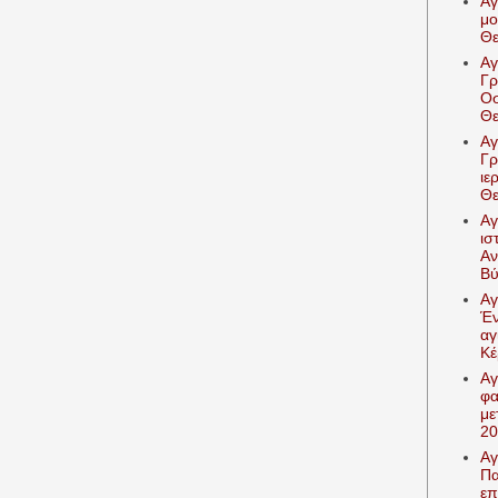
Αγ
μο
Θε
Αγ
Γρ
Οσ
Θε
Αγ
Γρ
ιε
Θε
Αγ
ισ
Αν
Βύ
Αγ
Έν
αγ
Κέ
Αγ
φα
με
20
Αγ
Πα
επ