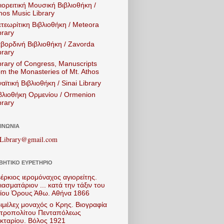
ιορειτική Μουσική Βιβλιοθήκη /
hos Music Library
τεωρίτικη Βιβλιοθήκη / Meteora
brary
βορδινή Βιβλιοθήκη / Zavorda
brary
brary of Congress, Manuscripts
om the Monasteries of Mt. Athos
ναϊτική Βιβλιοθήκη / Sinai Library
βλιοθήκη Ορμενίου / Ormenion
brary
ΙΝΩΝΙΑ
Library@gmail.com
ΒΗΤΙΚΟ ΕΥΡΕΤΗΡΙΟ
έρκιος ιερομόναχος αγιορείτης.
ιασματάριον ... κατά την τάξιν του
ίου Όρους Άθω. Αθήνα 1866
ιμέλεχ μοναχός ο Κρης. Βιογραφία
τροπολίτου Πενταπόλεως
κταρίου. Βόλος 1921