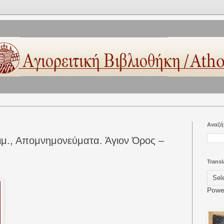
Αναζή
ιμ., Απομνημονεύματα. Άγιον Όρος –
Transl
Powe