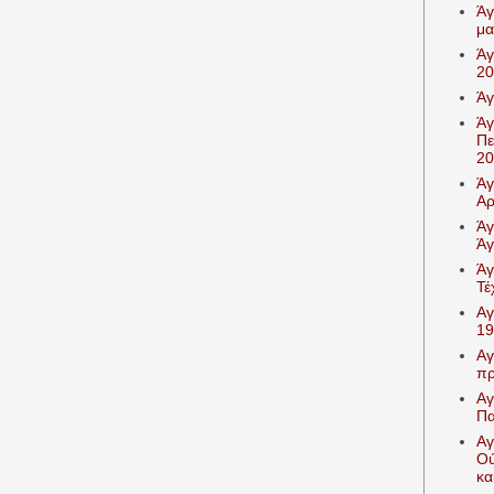
Άγ
μα
Άγ
20
Άγ
Άγ
Πε
20
Άγ
Αρ
Άγ
Άγ
Άγ
Τέ
Αγ
19
Αγ
πρ
Αγ
Πα
Αγ
Ού
κα