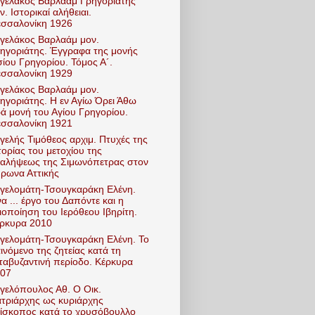
γελάκος Βαρλαάμ Γρηγοριάτης
ν. Ιστορικαί αλήθειαι.
σσαλονίκη 1926
γελάκος Βαρλαάμ μον.
ηγοριάτης. Έγγραφα της μονής
ίου Γρηγορίου. Τόμος Α´.
σσαλονίκη 1929
γελάκος Βαρλαάμ μον.
ηγοριάτης. Η εν Αγίω Όρει Άθω
ρά μονή του Αγίου Γρηγορίου.
σσαλονίκη 1921
γελής Τιμόθεος αρχιμ. Πτυχές της
τορίας του μετοχίου της
αλήψεως της Σιμωνόπετρας στον
ρωνα Αττικής
γελομάτη-Τσουγκαράκη Ελένη.
α ... έργο του Δαπόντε και η
ιοποίηση του Ιερόθεου Ιβηρίτη.
ρκυρα 2010
γελομάτη-Τσουγκαράκη Ελένη. Το
ινόμενο της ζητείας κατά τη
ταβυζαντινή περίοδο. Κέρκυρα
07
γελόπουλος Αθ. Ο Οικ.
τριάρχης ως κυριάρχης
ίσκοπος κατά το χρυσόβουλλο